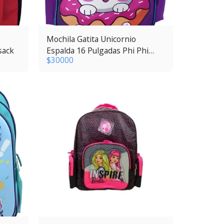
Mochila Gatita Unicornio
sack
Espalda 16 Pulgadas Phi Phi
$
30000
Bags