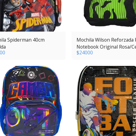
ila Spiderman 40cm
Mochila Wilson Reforzada 
lda
Notebook Original Rosa/C
00
$
24000