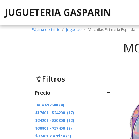
JUGUETERIA GASPARIN
Página de inicio
Juguetes
Mochilas Primaria Espalda
MO
Filtros
Precio
Bajo
$
17600
(4)
$
17601
-
$
24200
(17)
$
24201
-
$
30800
(12)
$
30801
-
$
37400
(2)
$
37401
Y arriba
(1)