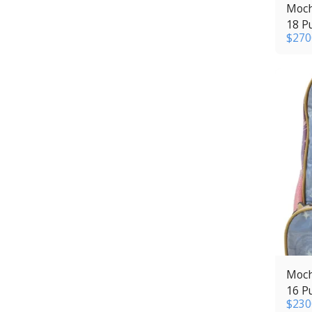
Moch
18 P
$
270
Moch
16 P
$
230