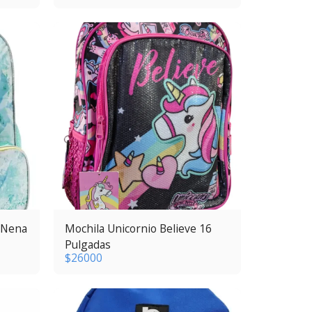
 Nena
Mochila Unicornio Believe 16
Pulgadas
$
26000