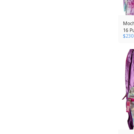
Moch
16 P
$
230