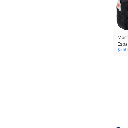
Moch
Espa
$
260