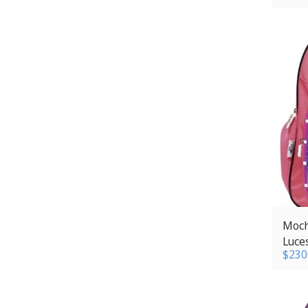
Moch
Luce
$
230