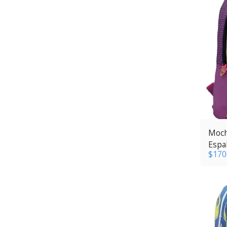
Moch
Espa
$
170