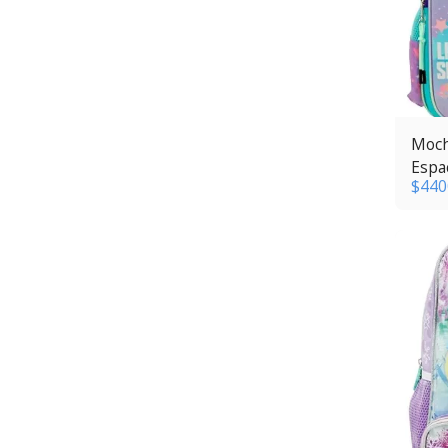
Moch
Espac
$
440