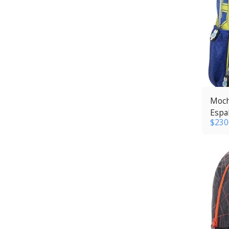
Moch
Espa
$
230