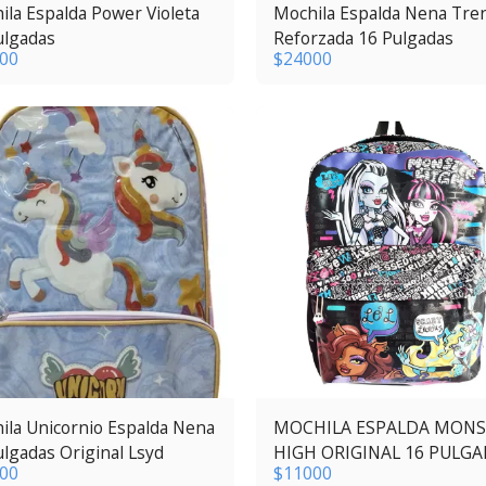
ila Espalda Power Violeta
Mochila Espalda Nena Tre
ulgadas
Reforzada 16 Pulgadas
00
$
24000
ila Unicornio Espalda Nena
MOCHILA ESPALDA MONS
ulgadas Original Lsyd
HIGH ORIGINAL 16 PULG
00
$
11000