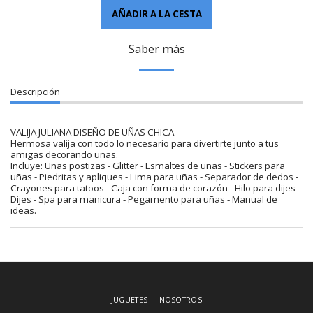
AÑADIR A LA CESTA
Saber más
Descripción
VALIJA JULIANA DISEÑO DE UÑAS CHICA
Hermosa valija con todo lo necesario para divertirte junto a tus
amigas decorando uñas.
Incluye: Uñas postizas - Glitter - Esmaltes de uñas - Stickers para
uñas - Piedritas y apliques - Lima para uñas - Separador de dedos -
Crayones para tatoos - Caja con forma de corazón - Hilo para dijes -
Dijes - Spa para manicura - Pegamento para uñas - Manual de
ideas.
JUGUETES
NOSOTROS