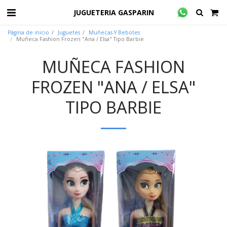
JUGUETERIA GASPARIN
Página de inicio
Juguetes
Muñecas Y Bebotes
Muñeca Fashion Frozen "Ana / Elsa" Tipo Barbie
MUÑECA FASHION
FROZEN "ANA / ELSA"
TIPO BARBIE